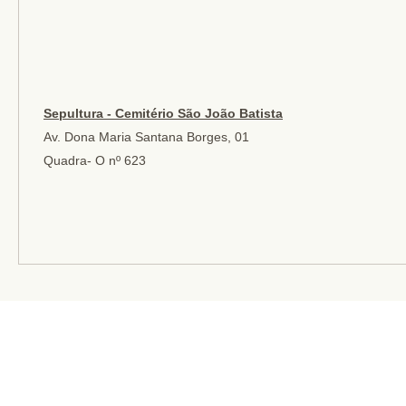
Sepultura - Cemitério São João Batista
Av. Dona Maria Santana Borges, 01
Quadra- O nº 623
Home
Legado
Biografia
Mensagens
Livros on Line
Ga
Contato